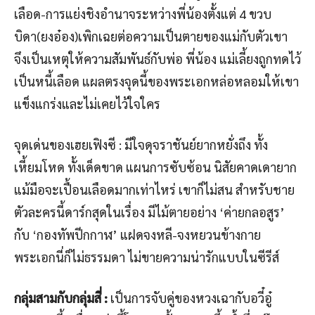
เลือด-การแย่งชิงอำนาจระหว่างพี่น้องตั้งแต่ 4 ขวบ
บิดา(ยงอ๋อง)เพิกเฉยต่อความเป็นตายของแม่กับตัวเขา
จึงเป็นเหตุให้ความสัมพันธ์กับพ่อ พี่น้อง แม่เลี้ยงถูกทดไว้
เป็นหนี้เลือด แผลตรงจุดนี้ของพระเอกหล่อหลอมให้เขา
แข็งแกร่งและไม่เคยไว้ใจใคร
จุดเด่นของเฮยเฟิงซี : มีใจดุจราชันย์ยากหยั่งถึง ทั้ง
เหี้ยมโหด ทั้งเด็ดขาด แผนการซับซ้อน นิสัยคาดเดายาก
แม้มือจะเปื้อนเลือดมากเท่าไหร่ เขาก็ไม่สน สำหรับชาย
ตัวละครนี้ดาร์กสุดในเรื่อง มีไม้ตายอย่าง ‘ค่ายกลอสูร’
กับ ‘กองทัพปีกกาฬ’ แฝดจงหลี-จงหยวนข้างกาย
พระเอกนี่ก็ไม่ธรรมดา ไม่ขายความน่ารักแบบในซีรีส์
กลุ่มสามกับกลุ่มสี่ :
เป็นการจับคู่ของหวงเฉากับอวี๋อู๋