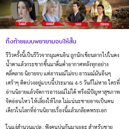
ทิ้งท้ายแบบพยายามจบให้สั้น
รีวิวครั้งนี้เป็นรีวิวจากมุมคนอิน ถูกนักเขียนลากไปในดง
น้ำตาแล้วกระชากขึ้นมาดื่มด่ำอากาศหลังทุกอย่าง
คลี่คลาย นิยายจบ แต่อารมณ์ไม่จบ อารมณ์มันอึนๆ
เศร้าๆ ติดบ่วงอยู่แบบนี้ประมาณ 4-5 วันก็ไม่หาย ใครที่
อ่านนิยายแล้วจัดการอารมณ์ไม่ได้ หรือมีปัญหาสุขภาพ
จิตอ่อนไหว ให้เลี่ยงให้ไกล ไม่แน่นะชายอาจเป็นคน
เดียวในโลกที่อ่านนิยายเรื่องนี้แล้วเกลียดพระเอก
ในแง่สำนวนแปล : ฟังคนบ่นกันมาเยอะ สำหรับชาย