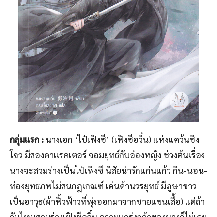
กลุ่มแรก :
นางเอก ‘ไป๋เฟิงซี’ (เฟิงซีอวิ๋น) แห่งแคว้นชิง
โจว มีสองคาแรคเตอร์ จอมยุทธ์กับอ๋องหญิง ช่วงต้นเรื่อง
นางจะสวมร่างเป็นไป๋เฟิงซี นิสัยน่ารักแก่นแก้ว กิน-นอน-
ท่องยุทธภพไม่สนกฎเกณฑ์ เด่นด้านวรยุทธ์ มีภูษาขาว
เป็นอาวุธ(ผ้าฟิ้วฟ้าวที่พุ่งออกมาจากชายแขนเสื้อ) แต่ถ้า
วันไหนสวมร่างเฟิงซีอวิ๋น ความแกร่งกล้าของนางก็ไม่เคย