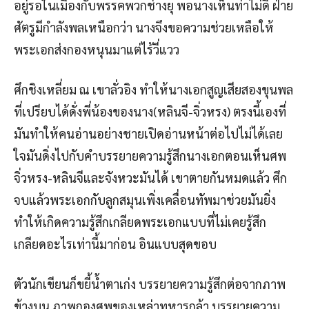
อยู่รอในเมืองกับพรรคพวกช่างยุ พอนางเห็นท่าไม่ดี ฝ่าย
ศัตรูมีกำลังพลเหนือกว่า นางจึงขอความช่วยเหลือให้
พระเอกส่งกองหนุนมาแต่ไร้วี่แวว
ศึกชิงเหลี่ยม ณ เขาลั่วอิง ทำให้นางเอกสูญเสียสองขุนพล
ที่เปรียบได้ดั่งพี่น้องของนาง(หลินจี-จิ่วหรง) ตรงนี้เองที่
มันทำให้คนอ่านอย่างชายเปิดอ่านหน้าต่อไปไม่ได้เลย
ใจมันดิ่งไปกับคำบรรยายความรู้สึกนางเอกตอนเห็นศพ
จิ่วหรง-หลินจีและจังหวะมันได้ เขาตายกันหมดแล้ว ศึก
จบแล้วพระเอกกับลูกสมุนเพิ่งเคลื่อนทัพมาช่วยมันยิ่ง
ทำให้เกิดความรู้สึกเกลียดพระเอกแบบที่ไม่เคยรู้สึก
เกลียดอะไรเท่านี้มาก่อน อินแบบสุดขอบ
ตัวนักเขียนก็ขยี้น้ำตาเก่ง บรรยายความรู้สึกต่อจากภาพ
ข้างบน ภาพกองศพของเหล่าทหารกล้า บรรยายความ