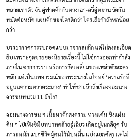
หลายเท่าตัว จับคู่ฟาดศึกกับหวงเฉา-อวี๋อู๋หยวน วัดกัน
หมัดต่อหมัด แผนศึกของใครดีกว่า ใครเสียกำลังพลน้อย
กว่า
บรรยากาศการรบถอดแบบมาจากสมก๊ก แค่ไม่ลงละเอียด
ยิบ เพราะจุดขายของนิยายเรื่องนี้ ไม่ใช่การออกท่ากำลัง
ภายใน ฉากการรบ หรือการวัดเหลี่ยมของเหล่าตัวละคร
หลัก แต่เป็นบทอารมณ์ของพระนางในโจทย์ ‘ความรักที่
อยู่บนความหวาดระแวง’ ทำให้ชายนึกถึงเรื่องจอมนาง
จารชนหน่วย 11 ยังไง?
จอมนางจารชน ฯ เนื้อหาศึกสงคราม ทวงแค้น ชิงแผ่น
ดิน ฯ ไป๋เฟิงซีมีบทบาทคล้ายฉู่เฉียว เกิดอยู่ในกลียุค รับ
ภาระหนัก แบกชีวิตผู้คนไว้นับหมื่น แบ่งแยกศัตรู แต่ไม่