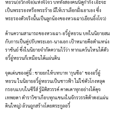
หยวน(อวี้กงจื่อ)แห่งจี้โจว บททั้งสองคนนี้ดูก้ำกึ่ง เอ๊ะจะ
เป็นพระรองหรือพระร้าย มีให้เราเลือกฝั่งเอาเอง ซึ่ง
พระรองตัวจริงนั้นเป็นลูกน้องของหวงเฉา(เยียนอิ๋งโจว)
ด้านความสามารถของหวงเฉา-อวี๋อู๋หยวน บทในนิยายสม
กับการเป็นคู่ปรับพระเอก-นางเอก เป้าหมายคือตำแหน่ง
ราชันย์ ซึ่งในนิยายจำกัดความไว้ว่า หากแคว้นไหนได้ตัว
อวี๋อู๋หยวนก็เหมือนได้แผ่นดิน
จุดเด่นของคู่นี้ : ชายยกให้บทบาท ‘กุนซือ’ ของอวี๋อู๋
หยวน ในนิยายอวี๋อู่หยวนเป็นชาวฟ้า ไม่ใช่ตัวโกงหลุด
กรอบแบบในซีรีส์ รู้มิติสวรรค์ คาดเดาทุกอย่างได้ดุจ
เทพยดา ตำราวิชาเกือบทุกแขนงในจักรวรรดิต้าตง(แผ่น
ดินใหญ่) ล้วนถูกสร้างโดยตระกูลอวี๋