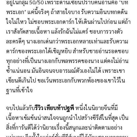
อยู่ในกลุ่ม 50/50 เพราะด่านเซียนปราบคนอ่านคือ ‘บท
พระเอก’ แค่นี้จริงๆ ถ้าสายใจบาง รับความอินบทกดดัน
ใจไม่ไหว ไม่ชอบพระเอกดาร์ก ให้เดินผ่านไปก่อน แต่ถ้า
เราสังกัดสายเนื้อหา แล้งรักฉันไม่แคร์ ชอบการวางตัว
ละครดีๆ นางเอกเด่นกว่าพระเอกหลายเท่าและรับความ
ดาร์กของพระเอกได้เชิญหยิบ สำหรับชายอ่านรอดชอบ
ทุกอย่างที่เป็นนางเอกกับพลพรรคของนาง แต่คงไม่อ่าน
ซ้ำแน่นอน มันอินจนจบอารมณ์ตัวเองไม่ได้ เพราะเขา
เขียนดีเกินไป ขอเว้นพระเอกกับพวกพ้องของเขาไว้ใน
ฐานที่เข้าใจ
จบไปแล้วกับ
รีวิว เทียบท้าปฐพี
หนึ่งในนิยายจีนที่มี
เนื้อหาเข้มข้นน่าสนใจจนถูกนำไปสร้างซีรีส์ในที่สุด เป็น
สิ่งที่การันตีได้ว่านิยายเรื่องนี้สนุกและน่าติดตามอย่าง