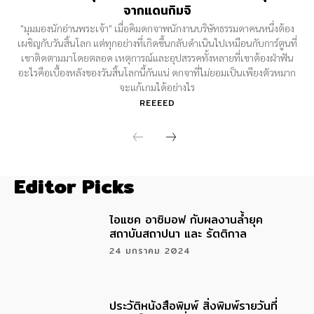
จากแดนกิมจิ
"มุมมองนักอ่านพระเจ้า" เมื่อคิมดกจาพนักงานบริษัทธรรมดาคนหนึ่งต้อง
เผชิญกับวันสิ้นโลก แต่ทุกอย่างที่เกิดขึ้นกลับดำเนินไปเหมือนกับการ์ตูนที่
เขาติดตามมาโดยตลอด เหตุการณ์และอุปสรรคทั้งหลายที่เขาต้องฝ่าฟัน
อะไรคือเบื้องหลังของวันสิ้นโลกนี้กันแน่ ดกจาที่ไม่ยอมเป็นเพียงตัวหมาก
จะแก้เกมได้อย่างไร
REEEED
Editor Picks
ไอแซค อาซิมอฟ กับผลงานล้ำยุค
สถาบันสถาปนา และ รัตติกาล
24 มกราคม 2024
ประวัติหนังสือพิมพ์ สิ่งพิมพ์รายวันที่