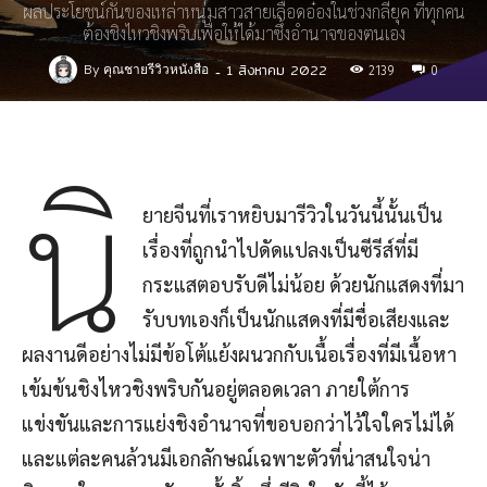
ผลประโยชน์กันของเหล่าหนุ่มสาวสายเลือดอ๋องในช่วงกลียุค ที่ทุกคน
ต้องชิงไหวชิงพริบเพื่อให้ได้มาซึ้งอำนาจของตนเอง
1 สิงหาคม 2022
By
คุณชายรีวิวหนังสือ
-
2139
0
นิ
ยายจีนที่เราหยิบมารีวิวในวันนี้นั้นเป็น
เรื่องที่ถูกนำไปดัดแปลงเป็นซีรีส์ที่มี
กระแสตอบรับดีไม่น้อย ด้วยนักแสดงที่มา
รับบทเองก็เป็นนักแสดงที่มีชื่อเสียงและ
ผลงานดีอย่างไม่มีข้อโต้แย้งผนวกกับเนื้อเรื่องที่มีเนื้อหา
เข้มข้นชิงไหวชิงพริบกันอยู่ตลอดเวลา ภายใต้การ
แข่งขันและการแย่งชิงอำนาจที่ขอบอกว่าไว้ใจใครไม่ได้
และแต่ละคนล้วนมีเอกลักษณ์เฉพาะตัวที่น่าสนใจน่า