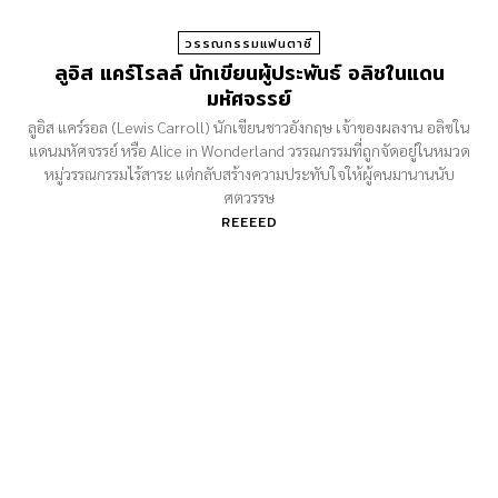
วรรณกรรมแฟนตาซี
ลูอิส แคร์โรลล์ นักเขียนผู้ประพันธ์ อลิซในแดน
มหัศจรรย์
ลูอิส แคร์รอล (Lewis Carroll) นักเขียนชาวอังกฤษ เจ้าของผลงาน อลิซใน
แดนมหัศจรรย์ หรือ Alice in Wonderland วรรณกรรมที่ถูกจัดอยู่ในหมวด
หมู่วรรณกรรมไร้สาระ แต่กลับสร้างความประทับใจให้ผู้คนมานานนับ
ศตวรรษ
REEEED