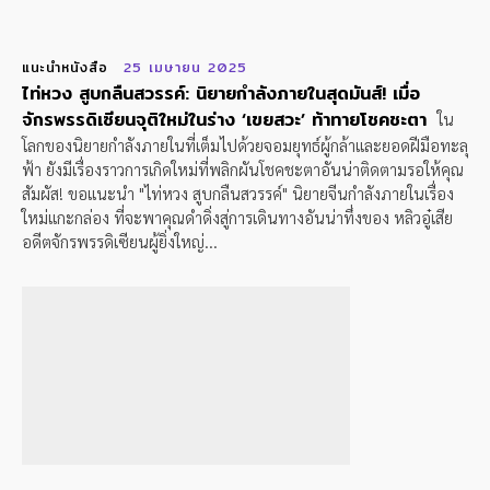
แนะนำหนังสือ
25 เมษายน 2025
ไท่หวง สูบกลืนสวรรค์: นิยายกำลังภายในสุดมันส์! เมื่อ
จักรพรรดิเซียนจุติใหม่ในร่าง ‘เขยสวะ’ ท้าทายโชคชะตา
ใน
โลกของนิยายกำลังภายในที่เต็มไปด้วยจอมยุทธ์ผู้กล้าและยอดฝีมือทะลุ
ฟ้า ยังมีเรื่องราวการเกิดใหม่ที่พลิกผันโชคชะตาอันน่าติดตามรอให้คุณ
สัมผัส! ขอแนะนำ "ไท่หวง สูบกลืนสวรรค์" นิยายจีนกำลังภายในเรื่อง
ใหม่แกะกล่อง ที่จะพาคุณดำดิ่งสู่การเดินทางอันน่าทึ่งของ หลิวอู๋เสีย
อดีตจักรพรรดิเซียนผู้ยิ่งใหญ่...