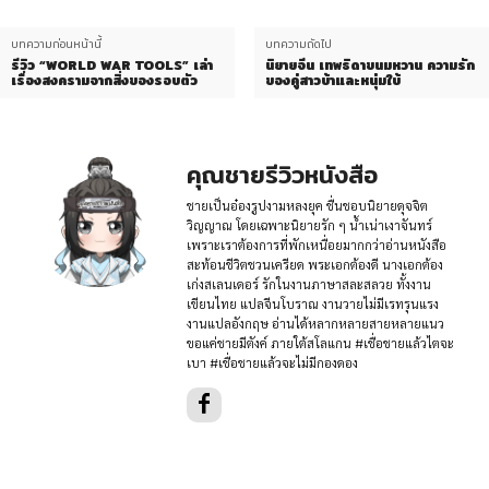
บทความก่อนหน้านี้
บทความถัดไป
รีวิว “WORLD WAR TOOLS” เล่า
นิยายจีน เทพธิดาขนมหวาน ความรัก
เรื่องสงครามจากสิ่งของรอบตัว
ของคู่สาวบ้าและหนุ่มใบ้
คุณชายรีวิวหนังสือ
ชายเป็นอ๋องรูปงามหลงยุค ชื่นชอบนิยายดุจจิต
วิญญาณ โดยเฉพาะนิยายรัก ๆ น้ำเน่าเงาจันทร์
เพราะเราต้องการที่พักเหนื่อยมากกว่าอ่านหนังสือ
สะท้อนชีวิตชวนเครียด พระเอกต้องดี นางเอกต้อง
เก่งสเลนเดอร์ รักในงานภาษาสละสลวย ทั้งงาน
เขียนไทย แปลจีนโบราณ งานวายไม่มีเรทรุนแรง
งานแปลอังกฤษ อ่านได้หลากหลายสายหลายแนว
ขอแค่ชายมีตังค์ ภายใต้สโลแกน #เชื่อชายแล้วไตจะ
เบา #เชื่อชายแล้วจะไม่มีกองดอง