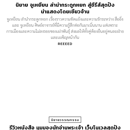
นิยาย จูเหยียน ลำนำกระดูกหยก สู่ซีรีส์สุดปัง
นำแสดงโดยเซียวจ้าน
จูเหยียน ลำนำกระดูกหยก เรื่องราวความขัดแย้งและความรักระหว่าง สืออิ่ง
และ จูเหยียน ศิษย์อาจารย์ที่มีความรู้สึกต่อกันมาเนิ่นนาน แต่เพราะ
การเมืองและความไม่ลงรอยของเผ่าพันธุ์ ส่งผลให้ทั้งคู่ต้องยืนอยู่คนละฝ่าย
และเผชิญหน้ากัน
REEEED
นิยายวรรณกรรม
รีวิวหนังสือ มุมมองนักอ่านพระเจ้า เว็บโนเวลสุดปัง