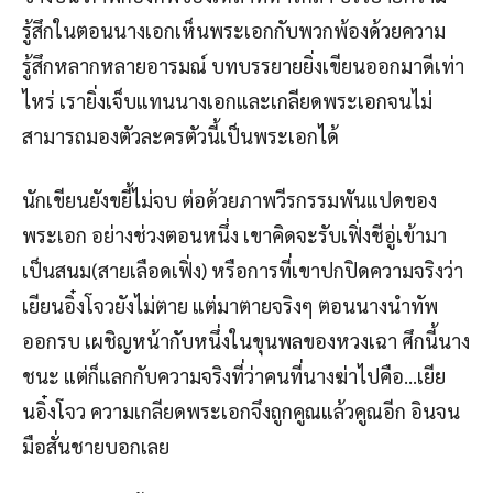
รู้สึกในตอนนางเอกเห็นพระเอกกับพวกพ้องด้วยความ
รู้สึกหลากหลายอารมณ์ บทบรรยายยิ่งเขียนออกมาดีเท่า
ไหร่ เรายิ่งเจ็บแทนนางเอกและเกลียดพระเอกจนไม่
สามารถมองตัวละครตัวนี้เป็นพระเอกได้
นักเขียนยังขยี้ไม่จบ ต่อด้วยภาพวีรกรรมพันแปดของ
พระเอก อย่างช่วงตอนหนึ่ง เขาคิดจะรับเฟิ่งชีอู่เข้ามา
เป็นสนม(สายเลือดเฟิ่ง) หรือการที่เขาปกปิดความจริงว่า
เยียนอิ๋งโจวยังไม่ตาย แต่มาตายจริงๆ ตอนนางนำทัพ
ออกรบ เผชิญหน้ากับหนึ่งในขุนพลของหวงเฉา ศึกนี้นาง
ชนะ แต่ก็แลกกับความจริงที่ว่าคนที่นางฆ่าไปคือ…เยีย
นอิ๋งโจว ความเกลียดพระเอกจึงถูกคูณแล้วคูณอีก อินจน
มือสั่นชายบอกเลย