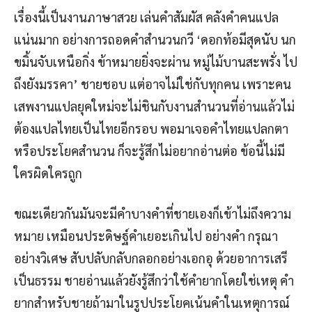
เรื่องนี้เป็นงานภาษาสวย เล่นคำสัมผัส คลังคำคนแปล
แน่นมาก อย่างการถอดคำสำนวนกวี ‘ดอกท้อมีสุดนับ นก
ขมิ้นจับเหนือกิ่ง ข้าหมายยิ่งจะผ่าน หมู่ไม้บานสะพรั่ง ไป
ถึงยังมรรคา’ ชายชอบ แต่อาจไม่ใช่กับทุกคน เพราะคน
เสพงานแปลยุคใหม่จะไม่ชินกับงานสำนวนที่อ่านแล้วไม่
ต้องแปลไทยเป็นไทยอีกรอบ พอมาเจอคำไทยแปลกตา
หรือประโยคสำนวน ก็จะรู้สึกไม่อยากอ่านต่อ ข้อนี้ไม่มี
ใครผิดใครถูก
ขณะเดียวกันมันจะมีคำบางคำที่ชายเองก็เข้าไม่ถึงความ
หมาย เหมือนประดิษฐ์คำเยอะเกินไป อย่างคำ กรุณา
อย่างวิเศษ สับปลับกลับกลอกอย่างเอกอุ ด้วยอาการเสรี
เป็นธรรม ชายอ่านแล้วยังรู้สึกว่าใช้คำยากโดยใช่เหตุ คำ
ยากสำหรับชายถ้ามาในรูปประโยคเน้นคำในเหตุการณ์