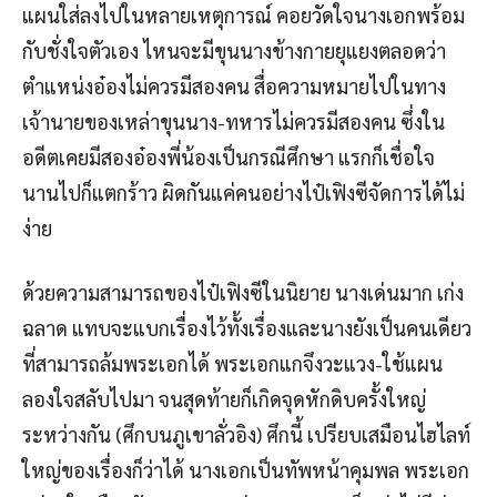
แผนใส่ลงไปในหลายเหตุการณ์ คอยวัดใจนางเอกพร้อม
กับชั่งใจตัวเอง ไหนจะมีขุนนางข้างกายยุแยงตลอดว่า
ตำแหน่งอ๋องไม่ควรมีสองคน สื่อความหมายไปในทาง
เจ้านายของเหล่าขุนนาง-ทหารไม่ควรมีสองคน ซึ่งใน
อดีตเคยมีสองอ๋องพี่น้องเป็นกรณีศึกษา แรกก็เชื่อใจ
นานไปก็แตกร้าว ผิดกันแค่คนอย่างไป๋เฟิงซีจัดการได้ไม่
ง่าย
ด้วยความสามารถของไป๋เฟิงซีในนิยาย นางเด่นมาก เก่ง
ฉลาด แทบจะแบกเรื่องไว้ทั้งเรื่องและนางยังเป็นคนเดียว
ที่สามารถล้มพระเอกได้ พระเอกแกจึงวะแวง-ใช้แผน
ลองใจสลับไปมา จนสุดท้ายก็เกิดจุดหักดิบครั้งใหญ่
ระหว่างกัน (ศึกบนภูเขาลั่วอิง) ศึกนี้ เปรียบเสมือนไฮไลท์
ใหญ่ของเรื่องก็ว่าได้ นางเอกเป็นทัพหน้าคุมพล พระเอก