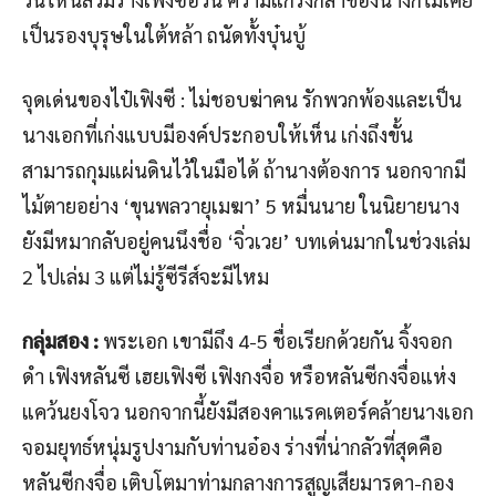
เป็นรองบุรุษในใต้หล้า ถนัดทั้งบุ๋นบู้
จุดเด่นของไป๋เฟิงซี : ไม่ชอบฆ่าคน รักพวกพ้องและเป็น
นางเอกที่เก่งแบบมีองค์ประกอบให้เห็น เก่งถึงขั้น
สามารถกุมแผ่นดินไว้ในมือได้ ถ้านางต้องการ นอกจากมี
ไม้ตายอย่าง ‘ขุนพลวายุเมฆา’ 5 หมื่นนาย ในนิยายนาง
ยังมีหมากลับอยู่คนนึงชื่อ ‘จิ่วเวย’ บทเด่นมากในช่วงเล่ม
2 ไปเล่ม 3 แต่ไม่รู้ซีรีส์จะมีไหม
กลุ่มสอง :
พระเอก เขามีถึง 4-5 ชื่อเรียกด้วยกัน จิ้งจอก
ดำ เฟิงหลันซี เฮยเฟิงซี เฟิงกงจื่อ หรือหลันซีกงจื่อแห่ง
แคว้นยงโจว นอกจากนี้ยังมีสองคาแรคเตอร์คล้ายนางเอก
จอมยุทธ์หนุ่มรูปงามกับท่านอ๋อง ร่างที่น่ากลัวที่สุดคือ
หลันซีกงจื่อ เติบโตมาท่ามกลางการสูญเสียมารดา-กอง