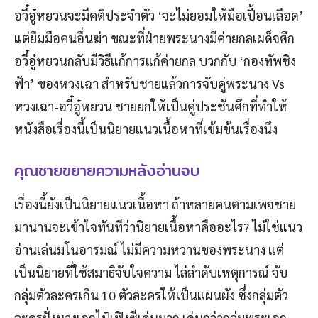
อวี๋อู๋หยวนจะมีคติประจำตัว ‘จะไม่ยอมให้มือเปื้อนเลือด’
แต่ยืมมือคนอื่นฆ่า ขณะที่ฝ่ายพระนางมีค่ายกลเผด็จศึก
อวี๋อู๋หยวนกลับมีวิธีแก้การแก้ค่ายกล บวกกับ ‘กองทัพชิง
ฟ้า’ ของหวงเฉา สำหรับชายแล้วการจับคู่พระนาง Vs
หวงเฉา-อวี๋อู๋หยวน ชายยกให้เป็นคู่ประชันศึกที่ทำให้
หนังสือเรื่องนี้เป็นนิยายแนวเนื้อหาที่เข้มข้นเรื่องนึง
คุณชายขยายความหลังอ่านจบ
เรื่องนี้ยังเป็นนิยายแนวเนื้อหา ถ้าหลายคนตามเพจชาย
มานานจะเข้าใจทันทีว่านิยายเนื้อหาคืออะไร? ไม่ใช่แนว
อ่านเล่นมโนอารมณ์ ไม่มีความหวานของพระนาง แต่
เป็นนิยายที่ใช้สมาธิจับใจความ ไล่ลำดับเหตุการณ์ จับ
กลุ่มตัวละครเกิน 10 ตัวละครให้เป็นแผนผัง ซึ่งกลุ่มตัว
ละครฝั่งนางเอกไป๋เฟิงซีเด่นมาก เด่นกว่ากลุ่มพระเอก