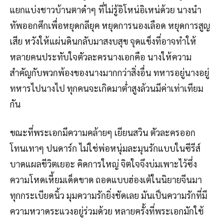
แยกแบ่งชาวบ้านตาดำๆ ที่ไม่รู้อิโหน่อิเหน่ด้วย นางนำ
ทัพออกศึกเพื่อหยุดกลียุค หยุดการนองเลือด หยุดการสูญ
เสีย หวังให้แผ่นดินกลับมาสงบสุข จุดแข็งที่อาจทำให้
หลายคนประทับใจตัวละครนางเอกคือ นางให้ความ
สำคัญกับพวกพ้องของนางมากกว่าสิ่งอื่น ทหารอยู่นางอยู่
ทหารไปนางไป ทุกคนจะเกิดมาต่ำสูงล้วนมีค่าเท่าเทียม
กัน
ขณะที่พระเอกมีความคล้ายๆ เยียนสวิน ตัวละครออก
โทนเทาๆ ปนดาร์ก ไม่ใช่พ่อหนุ่มละมุนรักแบบในซีรีส์
บาดแผลชีวิตเยอะ คิดการใหญ่ จิตใจจึงบ่มเพาะไว้ซึ่ง
ความโหดเหี้ยมเด็ดขาด ถอดแบบฮ่องเต้ในนิยายจีนมา
ทุกกระเบียดนิ้ว มุมความรักยิ่งชัดเลย มันเป็นความรักที่มี
ความหวาดระแวงอยู่ร่วมด้วย หลายครั้งที่พระเอกมักใช้