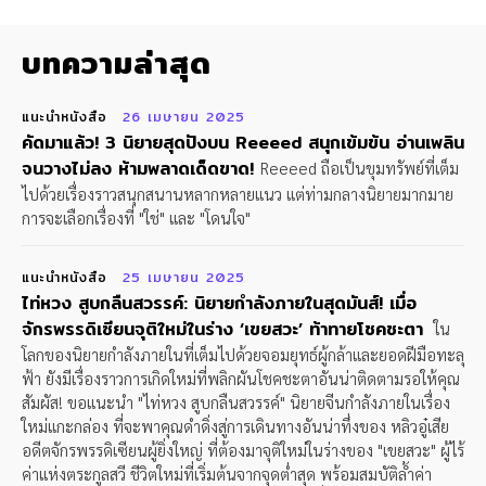
บทความล่าสุด
แนะนำหนังสือ
26 เมษายน 2025
คัดมาแล้ว! 3 นิยายสุดปังบน Reeeed สนุกเข้มข้น อ่านเพลิน
จนวางไม่ลง ห้ามพลาดเด็ดขาด!
Reeeed ถือเป็นขุมทรัพย์ที่เต็ม
ไปด้วยเรื่องราวสนุกสนานหลากหลายแนว แต่ท่ามกลางนิยายมากมาย
การจะเลือกเรื่องที่ "ใช่" และ "โดนใจ"
แนะนำหนังสือ
25 เมษายน 2025
ไท่หวง สูบกลืนสวรรค์: นิยายกำลังภายในสุดมันส์! เมื่อ
จักรพรรดิเซียนจุติใหม่ในร่าง ‘เขยสวะ’ ท้าทายโชคชะตา
ใน
โลกของนิยายกำลังภายในที่เต็มไปด้วยจอมยุทธ์ผู้กล้าและยอดฝีมือทะลุ
ฟ้า ยังมีเรื่องราวการเกิดใหม่ที่พลิกผันโชคชะตาอันน่าติดตามรอให้คุณ
สัมผัส! ขอแนะนำ "ไท่หวง สูบกลืนสวรรค์" นิยายจีนกำลังภายในเรื่อง
ใหม่แกะกล่อง ที่จะพาคุณดำดิ่งสู่การเดินทางอันน่าทึ่งของ หลิวอู๋เสีย
อดีตจักรพรรดิเซียนผู้ยิ่งใหญ่ ที่ต้องมาจุติใหม่ในร่างของ "เขยสวะ" ผู้ไร้
ค่าแห่งตระกูลสวี ชีวิตใหม่ที่เริ่มต้นจากจุดต่ำสุด พร้อมสมบัติล้ำค่า