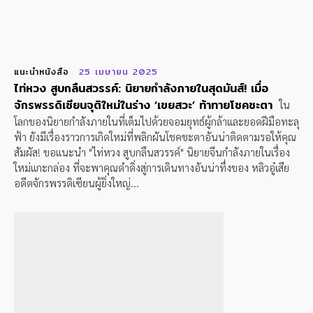
แนะนำหนังสือ
25 เมษายน 2025
ไท่หวง สูบกลืนสวรรค์: นิยายกำลังภายในสุดมันส์! เมื่อ
จักรพรรดิเซียนจุติใหม่ในร่าง ‘เขยสวะ’ ท้าทายโชคชะตา
ใน
โลกของนิยายกำลังภายในที่เต็มไปด้วยจอมยุทธ์ผู้กล้าและยอดฝีมือทะลุ
ฟ้า ยังมีเรื่องราวการเกิดใหม่ที่พลิกผันโชคชะตาอันน่าติดตามรอให้คุณ
สัมผัส! ขอแนะนำ "ไท่หวง สูบกลืนสวรรค์" นิยายจีนกำลังภายในเรื่อง
ใหม่แกะกล่อง ที่จะพาคุณดำดิ่งสู่การเดินทางอันน่าทึ่งของ หลิวอู๋เสีย
อดีตจักรพรรดิเซียนผู้ยิ่งใหญ่...