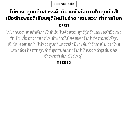
แนะนำหนังสือ
ไท่หวง สูบกลืนสวรรค์: นิยายกำลังภายในสุดมันส์!
เมื่อจักรพรรดิเซียนจุติใหม่ในร่าง ‘เขยสวะ’ ท้าทายโชค
ชะตา
ในโลกของนิยายกำลังภายในที่เต็มไปด้วยจอมยุทธ์ผู้กล้าและยอดฝีมือทะลุ
ฟ้า ยังมีเรื่องราวการเกิดใหม่ที่พลิกผันโชคชะตาอันน่าติดตามรอให้คุณ
สัมผัส! ขอแนะนำ "ไท่หวง สูบกลืนสวรรค์" นิยายจีนกำลังภายในเรื่องใหม่
แกะกล่อง ที่จะพาคุณดำดิ่งสู่การเดินทางอันน่าทึ่งของ หลิวอู๋เสีย อดีต
จักรพรรดิเซียนผู้ยิ่งใหญ่...
REEEED