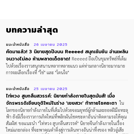
บทความล่าสุด
แนะนำหนังสือ
26 เมษายน 2025
คัดมาแล้ว! 3 นิยายสุดปังบน Reeeed สนุกเข้มข้น อ่านเพลิน
จนวางไม่ลง ห้ามพลาดเด็ดขาด!
Reeeed ถือเป็นขุมทรัพย์ที่เต็ม
ไปด้วยเรื่องราวสนุกสนานหลากหลายแนว แต่ท่ามกลางนิยายมากมาย
การจะเลือกเรื่องที่ "ใช่" และ "โดนใจ"
แนะนำหนังสือ
25 เมษายน 2025
ไท่หวง สูบกลืนสวรรค์: นิยายกำลังภายในสุดมันส์! เมื่อ
จักรพรรดิเซียนจุติใหม่ในร่าง ‘เขยสวะ’ ท้าทายโชคชะตา
ใน
โลกของนิยายกำลังภายในที่เต็มไปด้วยจอมยุทธ์ผู้กล้าและยอดฝีมือทะลุ
ฟ้า ยังมีเรื่องราวการเกิดใหม่ที่พลิกผันโชคชะตาอันน่าติดตามรอให้คุณ
สัมผัส! ขอแนะนำ "ไท่หวง สูบกลืนสวรรค์" นิยายจีนกำลังภายในเรื่อง
ใหม่แกะกล่อง ที่จะพาคุณดำดิ่งสู่การเดินทางอันน่าทึ่งของ หลิวอู๋เสีย