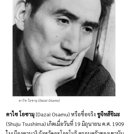
ดาไซ โอซามุ (Dazai Osamu)
ดาไซ โอซามุ
(Dazai Osamu) หรือชื่อจริง
ชูจิทสึชิมะ
(Shuju Tsushima) เกิดเมื่อวันที่ 19 มิถุนายน ค.ศ. 1909
ในเมืองคานางิ จังหวัดอะโอะโมริ ครอบครัวของเขานับ