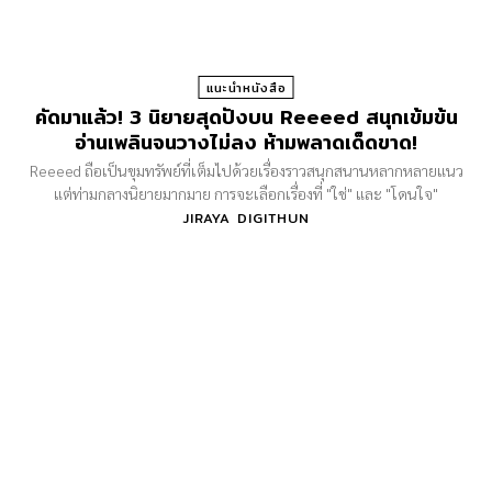
แนะนำหนังสือ
คัดมาแล้ว! 3 นิยายสุดปังบน Reeeed สนุกเข้มข้น
อ่านเพลินจนวางไม่ลง ห้ามพลาดเด็ดขาด!
Reeeed ถือเป็นขุมทรัพย์ที่เต็มไปด้วยเรื่องราวสนุกสนานหลากหลายแนว
แต่ท่ามกลางนิยายมากมาย การจะเลือกเรื่องที่ "ใช่" และ "โดนใจ"
JIRAYA DIGITHUN