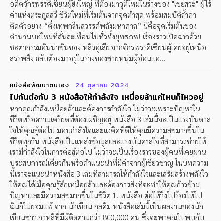
อดีตจักรพรรดิเซียนผู้ยิ่งใหญ่ ที่ต้องมาจุติใหม่ในร่างของ "เขยสวะ" ผู้ไร้
ค่าแห่งตระกูลสวี ชีวิตใหม่ที่เริ่มต้นจากจุดต่ำสุด พร้อมสมบัติล้ำค่า
ติดตัวอย่าง “ติ่งเทพกลืนสวรรค์พลังมหาศาล” นี่คือจุดเริ่มต้นของ
ตำนานบทใหม่ที่สั่นสะเทือนไปทั่วทั้งยุทธภพ! เรื่องราวเปิดฉากด้วย
ชะตากรรมอันน่าขันของ หลิวอู๋เสีย จากจักรพรรดิเซียนผู้เคยอยู่เหนือ
สรรพสิ่ง กลับต้องมาอยู่ในร่างของชายหนุ่มผู้อ่อนแอ...
หนังสือพัฒนาตนเอง
24 ตุลาคม 2024
ไปกันต่อกับ 3 หนังสือให้กำลังใจ เหนื่อยล้าแค่ไหนก็ไหวอยู่
หากคุณกำลังเหนื่อยล้าและต้องการกำลังใจ ไม่ว่าจะเพราะปัญหาใน
ชีวิตหรือความเครียดที่ต้องเผชิญอยู่ หนังสือ 3 เล่มนี้จะเป็นแรงบันดาล
ใจให้คุณสู้ต่อไป มอบกำลังใจและแง่คิดที่ดีให้คุณมีความสุขมากขึ้นใน
ชีวิตทุกวัน หนังสือเป็นแหล่งข้อมูลและแรงบันดาลใจที่สามารถช่วยให้
เรามีกำลังใจในการต่อสู้ต่อไป ไม่ว่าจะเป็นเรื่องราวของผู้คนที่เคยผ่าน
ประสบการณ์เดียวกันหรือคำแนะนำที่มีค่าจากผู้เชี่ยวชาญ ในบทความ
นี้เราจะแนะนำหนังสือ 3 เล่มที่สามารถให้กำลังใจและเสริมสร้างพลังใจ
ให้คุณได้เมื่อคุณรู้สึกเหนื่อยล้าและต้องการสิ่งที่จะทำให้คุณก้าวข้าม
ปัญหาและมีความสุขมากขึ้นในชีวิต 1. หนังสือ ต่อให้วิ่งไปร้องไห้ไป
ฉันก็ไม่ยอมแพ้ จาก นักเขียน กุลคิม หนังสือเล่มนี้เป็นผลงานของนัก
เขียนชาวเกาหลีที่มีผู้ติดตามกว่า 800,000 คน ซึ่งจะพาคุณไปพบกับ