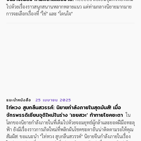
ไปด้วยเรื่องราวสนุกสนานหลากหลายแนว แต่ท่ามกลางนิยายมากมาย
การจะเลือกเรื่องที่ "ใช่" และ "โดนใจ"
แนะนำหนังสือ
25 เมษายน 2025
ไท่หวง สูบกลืนสวรรค์: นิยายกำลังภายในสุดมันส์! เมื่อ
จักรพรรดิเซียนจุติใหม่ในร่าง ‘เขยสวะ’ ท้าทายโชคชะตา
ใน
โลกของนิยายกำลังภายในที่เต็มไปด้วยจอมยุทธ์ผู้กล้าและยอดฝีมือทะลุ
ฟ้า ยังมีเรื่องราวการเกิดใหม่ที่พลิกผันโชคชะตาอันน่าติดตามรอให้คุณ
สัมผัส! ขอแนะนำ "ไท่หวง สูบกลืนสวรรค์" นิยายจีนกำลังภายในเรื่อง