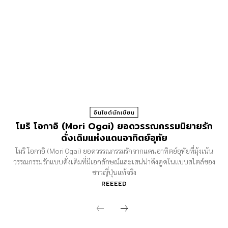
อินไซต์นักเขียน
โมริ โอกาอิ (Mori Ogai) ยอดวรรณกรรมนิยายรัก
ดั่งเดิมแห่งแดนอาทิตย์อุทัย
โมริ โอกาอิ (Mori Ogai) ยอดวรรณกรรมรักจากแดนอาทิตย์อุทัยที่มุ้งเน้น
วรรณกรรมรักแบบดั่งเดิมที่มีเอกลักษณ์และเสน่น่าดึงดูดในแบบสไตล์ของ
ชาวญี่ปุ่นแท้จริง
REEEED