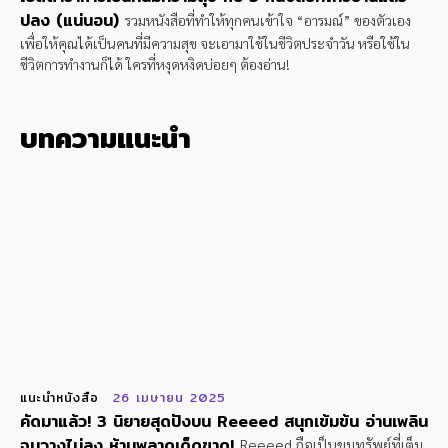
ปลง (แน่นอน)
รวมหนังสือที่ทำให้ทุกคนเข้าใจ “อารมณ์” ของตัวเอง
เพื่อให้คุณได้เป็นคนที่มีความสุข จะเอามาใช้ในชีวิตประจำวัน หรือใช้ใน
ชีวิตการทำงานก็ได้ ใครที่หงุดหงิดบ่อยๆ ต้องอ่าน!
บทความแนะนำ
แนะนำหนังสือ
26 เมษายน 2025
คัดมาแล้ว! 3 นิยายสุดปังบน Reeeed สนุกเข้มข้น อ่านเพลิน
จนวางไม่ลง ห้ามพลาดเด็ดขาด!
Reeeed ถือเป็นขุมทรัพย์ที่เต็ม