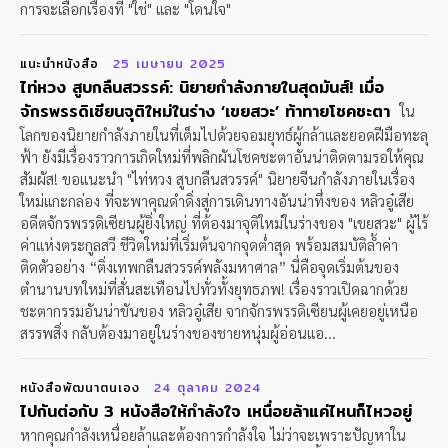
การจะเลือกเรื่องที่ "ใช่" และ "โดนใจ"
แนะนำหนังสือ
25 เมษายน 2025
ไท่หวง สูบกลืนสวรรค์: นิยายกำลังภายในสุดมันส์! เมื่อ
จักรพรรดิเซียนจุติใหม่ในร่าง ‘เขยสวะ’ ท้าทายโชคชะตา
ใน
โลกของนิยายกำลังภายในที่เต็มไปด้วยจอมยุทธ์ผู้กล้าและยอดฝีมือทะลุ
ฟ้า ยังมีเรื่องราวการเกิดใหม่ที่พลิกผันโชคชะตาอันน่าติดตามรอให้คุณ
สัมผัส! ขอแนะนำ "ไท่หวง สูบกลืนสวรรค์" นิยายจีนกำลังภายในเรื่อง
ใหม่แกะกล่อง ที่จะพาคุณดำดิ่งสู่การเดินทางอันน่าทึ่งของ หลิวอู๋เสีย
อดีตจักรพรรดิเซียนผู้ยิ่งใหญ่ ที่ต้องมาจุติใหม่ในร่างของ "เขยสวะ" ผู้ไร้
ค่าแห่งตระกูลสวี ชีวิตใหม่ที่เริ่มต้นจากจุดต่ำสุด พร้อมสมบัติล้ำค่า
ติดตัวอย่าง “ติ่งเทพกลืนสวรรค์พลังมหาศาล” นี่คือจุดเริ่มต้นของ
ตำนานบทใหม่ที่สั่นสะเทือนไปทั่วทั้งยุทธภพ! เรื่องราวเปิดฉากด้วย
ชะตากรรมอันน่าขันของ หลิวอู๋เสีย จากจักรพรรดิเซียนผู้เคยอยู่เหนือ
สรรพสิ่ง กลับต้องมาอยู่ในร่างของชายหนุ่มผู้อ่อนแอ...
หนังสือพัฒนาตนเอง
24 ตุลาคม 2024
ไปกันต่อกับ 3 หนังสือให้กำลังใจ เหนื่อยล้าแค่ไหนก็ไหวอยู่
หากคุณกำลังเหนื่อยล้าและต้องการกำลังใจ ไม่ว่าจะเพราะปัญหาใน