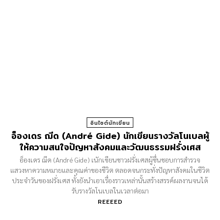
อินไซต์นักเขียน
อ็องเดร ฌีด (André Gide) นักเขียนรางวัลโนเบลผู้
ให้ความสนใจปัญหาสังคมและวัฒนธรรมฝรั่งเศส
อ็องเดร ฌีด (André Gide) เนักเขียนชาวฝรั่งเศสผู้ชื่นชอบการสำรวจ
แสวงหาความหมายและคุณค่าของชีวิต ตลอดจนกระทั่งปัญหาสังคมในชีวิต
ประจำวันของฝรั่งเศส ทั้งยังนำเอาเรื่องราวเหล่านั้นสร้างสรรค์ผลงานจนได้
รับรางวัลโนเบลในเวลาต่อมา
REEEED