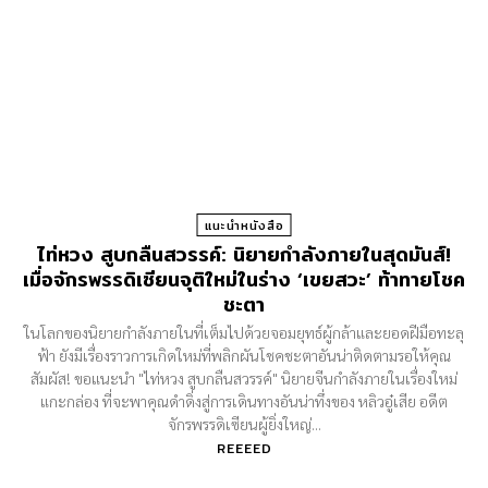
แนะนำหนังสือ
ไท่หวง สูบกลืนสวรรค์: นิยายกำลังภายในสุดมันส์!
เมื่อจักรพรรดิเซียนจุติใหม่ในร่าง ‘เขยสวะ’ ท้าทายโชค
ชะตา
ในโลกของนิยายกำลังภายในที่เต็มไปด้วยจอมยุทธ์ผู้กล้าและยอดฝีมือทะลุ
ฟ้า ยังมีเรื่องราวการเกิดใหม่ที่พลิกผันโชคชะตาอันน่าติดตามรอให้คุณ
สัมผัส! ขอแนะนำ "ไท่หวง สูบกลืนสวรรค์" นิยายจีนกำลังภายในเรื่องใหม่
แกะกล่อง ที่จะพาคุณดำดิ่งสู่การเดินทางอันน่าทึ่งของ หลิวอู๋เสีย อดีต
จักรพรรดิเซียนผู้ยิ่งใหญ่...
REEEED