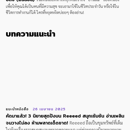
เพื่อให้คุณได้เป็นคนที่มีความสุข จะเอามาใช้ในชีวิตประจำวัน หรือใช้ใน
ชีวิตการทำงานก็ได้ ใครที่หงุดหงิดบ่อยๆ ต้องอ่าน!
บทความแนะนำ
แนะนำหนังสือ
26 เมษายน 2025
คัดมาแล้ว! 3 นิยายสุดปังบน Reeeed สนุกเข้มข้น อ่านเพลิน
จนวางไม่ลง ห้ามพลาดเด็ดขาด!
Reeeed ถือเป็นขุมทรัพย์ที่เต็ม
ไปด้วยเรื่องราวสนุกสนานหลากหลายแนว แต่ท่ามกลางนิยายมากมาย