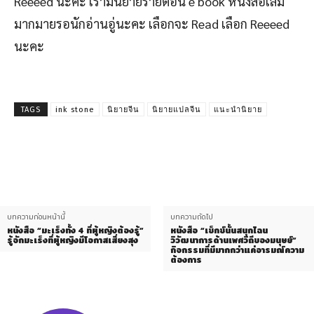
Reeeed นะคะ เรามีนิยายรายตอน e book หนังสือเล่ม
มากมายรอนักอ่านอู่นะคะ เลือกจะ Read เลือก Reeeed
นะคะ
TAGS
ink stone
นิยายจีน
นิยายแปลจีน
แนะนำนิยาย
บทความก่อนหน้านี้
บทความถัดไป
หนังสือ “มะเร็งทั้ง 4 ที่ผู้หญิงต้องรู้”
หนังสือ “เซ็กซ์นั้นสนุกไฉน
รู้จักมะเร็งที่ผู้หญิงมีโอกาสเสี่ยงสุง
วิวัฒนาการด้านเพศวิถีของมนุษย์”
กิจกรรมที่มีมากกว่าแค่อารมณ์ความ
ต้องการ