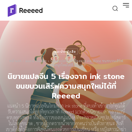
แนะนำหนังสือ
หน้าแรก
แนะนำหนังสือ
นิยายแปลจีน 5 เรื่องจาก ink stone ขนขบวนเสิร์ฟ
ความสนุกใหม่ได้ที่ Reeeed
นิยายแปลจีน 5 เรื่องจาก ink stone
ขนขบวนเสิร์ฟความสนุกใหม่ได้ที่
Reeeed
แนะนำ 5 นิยายแปลจีนใหม่จาก ink stone ที่ตบเท้าเข้ามาให้คุณได้
รับความสนุกได้ทุกที่ทุกเวลาที่ Reeeed มากด้วยนิยายหลากอารมณ์
ครบทุกรสชาติ ทั้งเรื่องราวของหนุ่มน้อยที่จะกลายเป็นซุปเปอร์สตาร์
ในโลกคู่ขนาด , ชายผู้ถูกตราหน้าจากทุกคนว่าเป็นตัวหายนะ สิ่งที่
เขาต้องทำคือการพิสูจน์ตนเองด้วยการเป็นเซียน หรือ หญิงสาวนักฆ่า