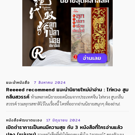
แนะนำหนังสือ
7 สิงหาคม 2024
Reeeed recommend แนะนำนิยายใหม่น่าอ่าน : ไท่หวง สูบ
กลืนสวรรค์
ห้ามพลาดนิยายยอดนิยมจากประเทศจีน ไท่หวง สูบกลืน
สวรรค์ รวมทุกรสชาติไว้ในเรื่องนี้ ใครที่อยากอ่านนิยายสนุกๆ ต้องอ่าน!
หนังสือพัฒนาตนเอง
17 มิถุนายน 2024
เปิดตำราการเป็นคนมีความสุข กับ 3 หนังสือที่ใครอ่านแล้ว
ปลง (แน่นอน)
รวมหนังสือที่ทำให้ทุกคนเข้าใจ “อารมณ์” ของตัวเอง