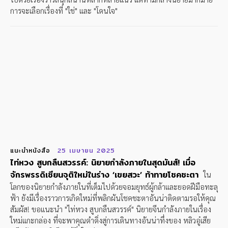
การจะเลือกเรื่องที่ "ใช่" และ "โดนใจ"
แนะนำหนังสือ
25 เมษายน 2025
ไท่หวง สูบกลืนสวรรค์: นิยายกำลังภายในสุดมันส์! เมื่อ
จักรพรรดิเซียนจุติใหม่ในร่าง ‘เขยสวะ’ ท้าทายโชคชะตา
ใน
โลกของนิยายกำลังภายในที่เต็มไปด้วยจอมยุทธ์ผู้กล้าและยอดฝีมือทะลุ
ฟ้า ยังมีเรื่องราวการเกิดใหม่ที่พลิกผันโชคชะตาอันน่าติดตามรอให้คุณ
สัมผัส! ขอแนะนำ "ไท่หวง สูบกลืนสวรรค์" นิยายจีนกำลังภายในเรื่อง
ใหม่แกะกล่อง ที่จะพาคุณดำดิ่งสู่การเดินทางอันน่าทึ่งของ หลิวอู๋เสีย