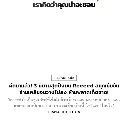
เราคิดว่าคุณน่าจะชอบ
แนะนำหนังสือ
คัดมาแล้ว! 3 นิยายสุดปังบน Reeeed สนุกเข้มข้น
อ่านเพลินจนวางไม่ลง ห้ามพลาดเด็ดขาด!
Reeeed ถือเป็นขุมทรัพย์ที่เต็มไปด้วยเรื่องราวสนุกสนานหลากหลายแนว
แต่ท่ามกลางนิยายมากมาย การจะเลือกเรื่องที่ "ใช่" และ "โดนใจ"
JIRAYA DIGITHUN