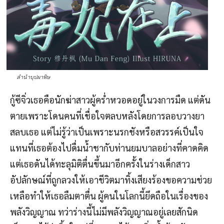
ลำนำบุปผาพิษ
กู้ซีจิ่วเธอคือนักฆ่าสาวผู้คร่ำหวอดอยู่ในวงการมืด แต่ดัน
ตายเพราะโดนคนที่เชื่อใจตลบหลังโดยการลอบวางยา
สลบเธอ แต่ไม่รู้ว่าเป็นเพราะนรกชังหรือสวรรค์เป็นใจ
แทนที่เธอต้องไปดื่มน้ำชากับท่านยมบาลอย่างที่คาดคิด
แต่เธอดันได้ทะลุมิติตื่นขึ้นมาอีกครั้งในร่างเด็กสาว
อัปลักษณ์ที่ถูกลวงให้เอาชีวิตมาทิ้งเสียงร้องขอความช่วย
เหลือทำให้เธอลืมตาตื่น ผู้คนในโลกนี้ยึดถือในเรื่องของ
พลังวิญญาณ ทว่าร่างนี้ไม่มีพลังวิญญาณอยู่เลยสักนิด