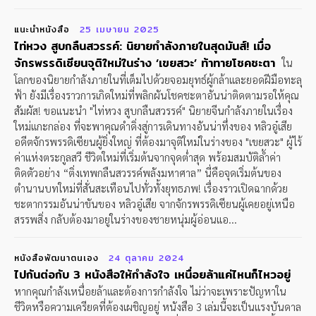
แนะนำหนังสือ
25 เมษายน 2025
ไท่หวง สูบกลืนสวรรค์: นิยายกำลังภายในสุดมันส์! เมื่อ
จักรพรรดิเซียนจุติใหม่ในร่าง ‘เขยสวะ’ ท้าทายโชคชะตา
ใน
โลกของนิยายกำลังภายในที่เต็มไปด้วยจอมยุทธ์ผู้กล้าและยอดฝีมือทะลุ
ฟ้า ยังมีเรื่องราวการเกิดใหม่ที่พลิกผันโชคชะตาอันน่าติดตามรอให้คุณ
สัมผัส! ขอแนะนำ "ไท่หวง สูบกลืนสวรรค์" นิยายจีนกำลังภายในเรื่อง
ใหม่แกะกล่อง ที่จะพาคุณดำดิ่งสู่การเดินทางอันน่าทึ่งของ หลิวอู๋เสีย
อดีตจักรพรรดิเซียนผู้ยิ่งใหญ่ ที่ต้องมาจุติใหม่ในร่างของ "เขยสวะ" ผู้ไร้
ค่าแห่งตระกูลสวี ชีวิตใหม่ที่เริ่มต้นจากจุดต่ำสุด พร้อมสมบัติล้ำค่า
ติดตัวอย่าง “ติ่งเทพกลืนสวรรค์พลังมหาศาล” นี่คือจุดเริ่มต้นของ
ตำนานบทใหม่ที่สั่นสะเทือนไปทั่วทั้งยุทธภพ! เรื่องราวเปิดฉากด้วย
ชะตากรรมอันน่าขันของ หลิวอู๋เสีย จากจักรพรรดิเซียนผู้เคยอยู่เหนือ
สรรพสิ่ง กลับต้องมาอยู่ในร่างของชายหนุ่มผู้อ่อนแอ...
หนังสือพัฒนาตนเอง
24 ตุลาคม 2024
ไปกันต่อกับ 3 หนังสือให้กำลังใจ เหนื่อยล้าแค่ไหนก็ไหวอยู่
หากคุณกำลังเหนื่อยล้าและต้องการกำลังใจ ไม่ว่าจะเพราะปัญหาใน
ชีวิตหรือความเครียดที่ต้องเผชิญอยู่ หนังสือ 3 เล่มนี้จะเป็นแรงบันดาล