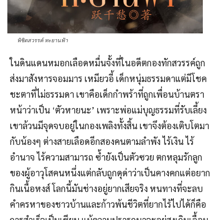
พิชิตสวรรค์ ทะยานฟ้า
ในดินแดนหมอกเลือดหมื่นจั้งที่ในอดีตกองทักสวรรค์ถูก
ส่งมาสังหารจอมมาร เหมียวอี้ เด็กหนุ่มธรรมดาแต่มีโชค
ชะตาที่ไม่ธรรมดา เขาคือเด็กกำพร้าที่ถูกเพื่อนบ้านตรา
หน้าว่าเป็น ‘ตัวหายนะ’ เพราะพ่อแม่บุญธรรมที่รับเลี้ยง
เขาล้วนมีจุดจบอยู่ในกองเพลิงทั้งสิ้น เขาจึงต้องเติบโตมา
กับน้องๆ ต่างสายเลือดอีกสองคนตามลำพัง ไร้เงิน ไร้
อำนาจ ไร้ความสามารถ ซ้ำยังเป็นตัวซวย ตกหลุมรักลูก
ของผู้อาวุโสคนหนึ่งแต่กลับถูกดุด่าว่าเป็นคางคกแต่อยาก
กินเนื้อหงส์ โลกนี้มันช่างอยู่ยากเสียจริง หนทางที่จะลบ
คำครหาของชาวบ้านและก้าวพ้นชีวิตที่ยากไร้ไปได้ก็คือ
การสำเร็จเป็นเซียน แม้ความปรารถนาจะอยู่สูงเกินเอื้อม